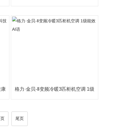
致外观 舒适有
健康
格力·金贝-Ⅱ变频冷暖3匹柜机空调 1级
能效 AI语
一页
尾页