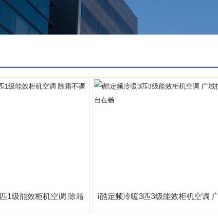
3匹1级能效柜机空调 除霜
i酷定频冷暖3匹3级能效柜机空调 