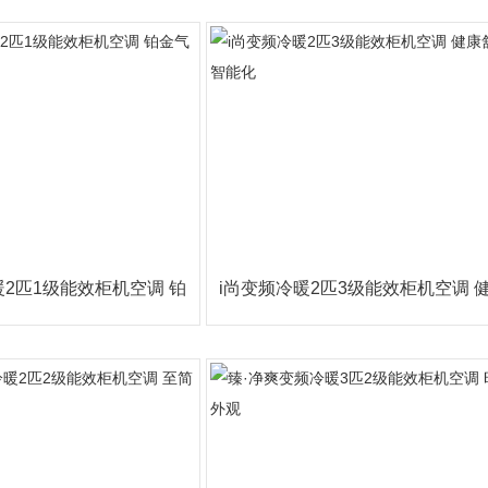
不骤冷 KF
扫风 自在畅
冷暖2匹1级能效柜机空调 铂
i尚变频冷暖2匹3级能效柜机空调 
金气质 全新
舒适 智能化