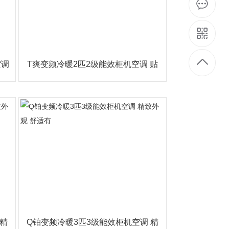
5
空调
T爽变频冷暖2匹2级能效柜机空调 贴
心设计 节能高
 精
Q铂变频冷暖3匹3级能效柜机空调 精