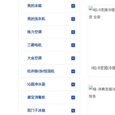
美的冰箱
美的洗衣机
格力空调
三菱电机
大金空调
i铂-II变频
松井除/加/恒湿机
沁园净水器
康宝消毒柜
西门子冰箱