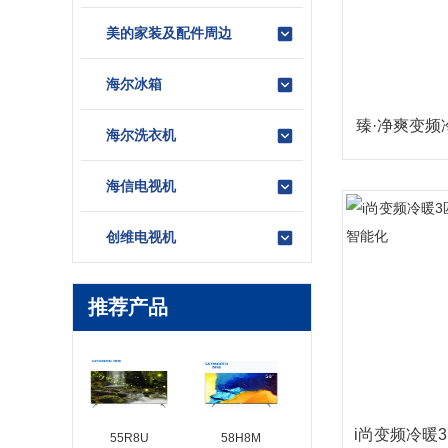
美的家装及配件周边
海尔冰箱
臻·净爽变频
海尔洗衣机
海信电视机
创维电视机
推荐产品
i尚变频冷暖
55R8U
58H8M