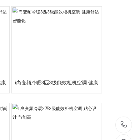
至简智
健康
i尚变频冷暖3匹3级能效柜机空调 健康
舒适 智能化
05