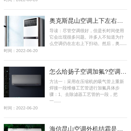
奥克斯昆山空调上下左右扫风不动怎么弄
导读：尽管空调很好，但是长时间使用
它会出现很多问题。许多人不知道为什
么空调仍在左右上下扫动。然后，奥......
时间：2022-06-20
怎么给扬子空调加氟?空调加氟方法介绍
方法一：采用在压缩机的吸气管上重新
焊接一段维修工艺管进行加氟具体步
骤：1、去除滤器工艺管的一段，把
一......
时间：2022-06-20
海信昆山空调外机结霜是怎么回事