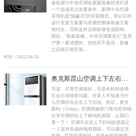
修前进行中央空调在家庭装修前进行是
一个必须关注首要条件。家用中央空调
采用的是“隐蔽式”的安装模式，所以它的
设计安装方案要与房屋的整体装修方案
相结合，否则会对后期装修造成影响。
因此，“家庭装修，中央空调要先行”是用
户第一要清楚的，但也并不是说，装修
之后就不能安装...
时间：2022-06-20
奥克斯昆山空调上下左右扫风不动怎么弄
导读：尽管空调很好，但是长时间使用
它会出现很多问题。许多人不知道为什
么空调仍在左右上下扫动。然后，奥克
斯利（Oxley）空调维修部门将与您详细
分享空调仍在上下移动的原因，让我们
看一下！ 空调不左右上下扫动的原因之
一 1.室外风扇的电容损坏。可以通过充
电和...尽管空调很好，但是长时间使用