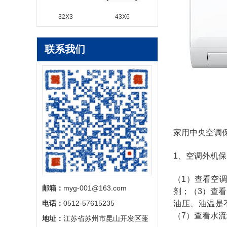
32X3
43X6
联系我们
家用中央空调
1、空调外机
（1）查看空
邮箱：
myg-001@163.com‬
剂；（3）查
电话：
0512-57615235
油压、油温是
（7）查看水
地址：
江苏省苏州市昆山开发区蓬