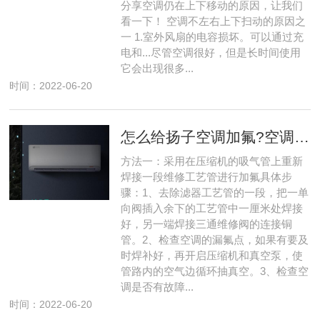
分享空调仍在上下移动的原因，让我们
看一下！ 空调不左右上下扫动的原因之
一 1.室外风扇的电容损坏。可以通过充
电和...尽管空调很好，但是长时间使用
它会出现很多...
时间：2022-06-20
怎么给扬子空调加氟?空调加氟方法介绍
方法一：采用在压缩机的吸气管上重新
焊接一段维修工艺管进行加氟具体步
骤：1、去除滤器工艺管的一段，把一单
向阀插入余下的工艺管中一厘米处焊接
好，另一端焊接三通维修阀的连接铜
管。2、检查空调的漏氟点，如果有要及
时焊补好，再开启压缩机和真空泵，使
管路内的空气边循环抽真空。3、检查空
调是否有故障...
时间：2022-06-20