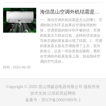
海信昆山空调外机结霜是怎么回事
一、海信空调外机结霜是怎么回事1、空
调的制冷剂不足如果在空调使用的时
候，空调里面的制冷剂不够的话，空调
的蒸发压力就会过低，这样的话也就会
导致空调的蒸发器出现了结霜。2、空调
的蒸发器太脏在空调使用了之后，室外
的灰尘，以及一些杂质就会吸附，累积
在空调的外机蒸发器上面，就会阻碍空
调的空气流动...
时间：2022-06-20
Copyright © 2020 昆山博鑫远电器有限公司 版权所有
技术支持:江苏跃而起网络
备案号：
苏ICP备20007455号-1