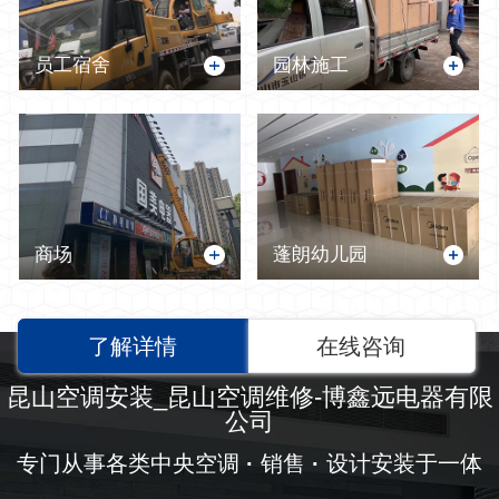
员工宿舍
园林施工
商场
蓬朗幼儿园
了解详情
在线咨询
昆山空调安装_昆山空调维修-博鑫远电器有限
公司
专门从事各类中央空调
·
销售
·
设计安装于一体