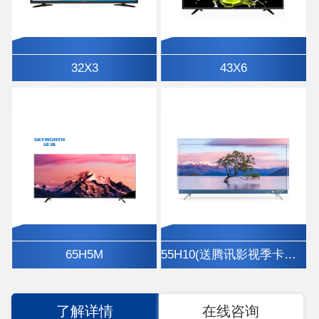
32X3
43X6
65H5M
55H10(送腾讯影视季卡、挂架)
了解详情
在线咨询