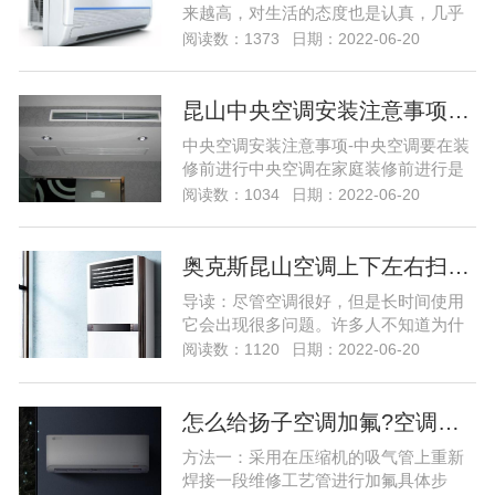
来越高，对生活的态度也是认真，几乎
每个小伙伴家里都有空调，但是有些小
阅读数：1373
日期：2022-06-20
伙伴家里的客厅很大，所以他们选择的
中央空调，因为中央空调的制冷面积更
大制冷更快，但是很多小伙伴都在问中
昆山中央空调安装注意事项…
央空调系统出现问题该怎么维修，那么
中央空调安装注意事项-中央空调要在装
今天就给大家带来中央空调的维修的教
修前进行中央空调在家庭装修前进行是
程，下家用中央空调系统出现故...
一个必须关注首要条件。家用中央空调
阅读数：1034
日期：2022-06-20
采用的是“隐蔽式”的安装模式，所以它的
设计安装方案要与房屋的整体装修方案
相结合，否则会对后期装修造成影响。
奥克斯昆山空调上下左右扫风不动怎么弄…
因此，“家庭装修，中央空调要先行”是用
导读：尽管空调很好，但是长时间使用
户第一要清楚的，但也并不是说，装修
它会出现很多问题。许多人不知道为什
之后就不能安装...
么空调仍在左右上下扫动。然后，奥克
阅读数：1120
日期：2022-06-20
斯利（Oxley）空调维修部门将与您详细
分享空调仍在上下移动的原因，让我们
看一下！ 空调不左右上下扫动的原因之
怎么给扬子空调加氟?空调加氟方法介绍…
一 1.室外风扇的电容损坏。可以通过充
方法一：采用在压缩机的吸气管上重新
电和...尽管空调很好，但是长时间使用
焊接一段维修工艺管进行加氟具体步
它会出现很多...