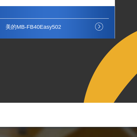
美的MB-FB30Easy113
美的
严格包装见证
低耗节约能源