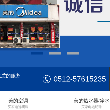
优质的服务
0512-57615235
美的空调
美的热水器/净水
买家电选明珠
买家电选明珠