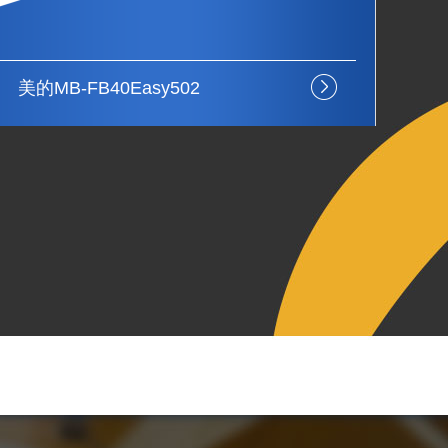
美的MB-FB30Easy113
美的
严格包装见证
低耗节约能源