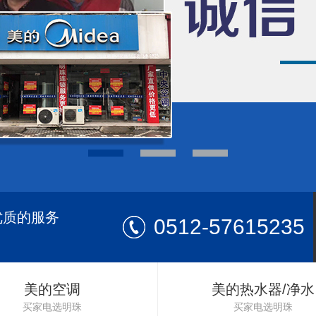
优质的服务
0512-57615235
美的空调
美的热水器/净水
买家电选明珠
买家电选明珠