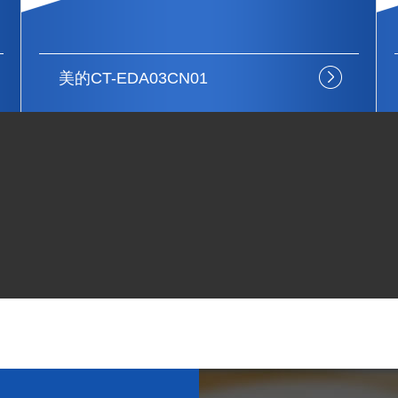
美的MB-FB40Easy502
上门设备安装
注重结构细节