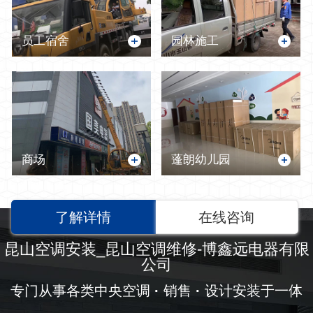
员工宿舍
园林施工
商场
蓬朗幼儿园
了解详情
在线咨询
昆山空调安装_昆山空调维修-博鑫远电器有限
公司
专门从事各类中央空调
·
销售
·
设计安装于一体