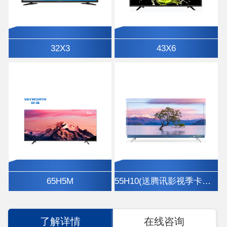
32X3
43X6
65H5M
55H10(送腾讯影视季卡、挂架)
了解详情
在线咨询