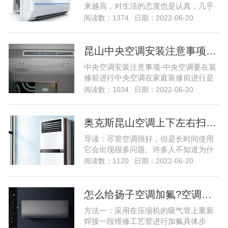
来越高，对生活的态度也是认真，几乎
每个小伙伴家里都有空调，但是有些小
阅读数：1374
日期：2022-06-20
伙伴家里的客厅很大，所以他们选择的
中央空调，因为中央空调的制冷面积更
大制冷更快，但是很多小伙伴都在问中
昆山中央空调安装注意事项…
央空调系统出现问题该怎么维修，那么
中央空调安装注意事项-中央空调要在装
今天就给大家带来中央空调的维修的教
修前进行中央空调在家庭装修前进行是
程，下家用中央空调系统出现故...
一个必须关注首要条件。家用中央空调
阅读数：1034
日期：2022-06-20
采用的是“隐蔽式”的安装模式，所以它的
设计安装方案要与房屋的整体装修方案
相结合，否则会对后期装修造成影响。
奥克斯昆山空调上下左右扫风不动怎么弄…
因此，“家庭装修，中央空调要先行”是用
导读：尽管空调很好，但是长时间使用
户第一要清楚的，但也并不是说，装修
它会出现很多问题。许多人不知道为什
之后就不能安装...
么空调仍在左右上下扫动。然后，奥克
阅读数：1120
日期：2022-06-20
斯利（Oxley）空调维修部门将与您详细
分享空调仍在上下移动的原因，让我们
看一下！ 空调不左右上下扫动的原因之
怎么给扬子空调加氟?空调加氟方法介绍…
一 1.室外风扇的电容损坏。可以通过充
方法一：采用在压缩机的吸气管上重新
电和...尽管空调很好，但是长时间使用
焊接一段维修工艺管进行加氟具体步
它会出现很多...