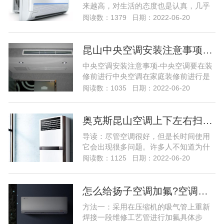
来越高，对生活的态度也是认真，几乎
每个小伙伴家里都有空调，但是有些小
阅读数：1379
日期：2022-06-20
伙伴家里的客厅很大，所以他们选择的
中央空调，因为中央空调的制冷面积更
大制冷更快，但是很多小伙伴都在问中
昆山中央空调安装注意事项…
央空调系统出现问题该怎么维修，那么
中央空调安装注意事项-中央空调要在装
今天就给大家带来中央空调的维修的教
修前进行中央空调在家庭装修前进行是
程，下家用中央空调系统出现故...
一个必须关注首要条件。家用中央空调
阅读数：1035
日期：2022-06-20
采用的是“隐蔽式”的安装模式，所以它的
设计安装方案要与房屋的整体装修方案
相结合，否则会对后期装修造成影响。
奥克斯昆山空调上下左右扫风不动怎么弄…
因此，“家庭装修，中央空调要先行”是用
导读：尽管空调很好，但是长时间使用
户第一要清楚的，但也并不是说，装修
它会出现很多问题。许多人不知道为什
之后就不能安装...
么空调仍在左右上下扫动。然后，奥克
阅读数：1125
日期：2022-06-20
斯利（Oxley）空调维修部门将与您详细
分享空调仍在上下移动的原因，让我们
看一下！ 空调不左右上下扫动的原因之
怎么给扬子空调加氟?空调加氟方法介绍…
一 1.室外风扇的电容损坏。可以通过充
方法一：采用在压缩机的吸气管上重新
电和...尽管空调很好，但是长时间使用
焊接一段维修工艺管进行加氟具体步
它会出现很多...