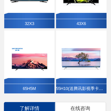
32X3
43X6
65H5M
55H10(送腾讯影视季卡、挂架)
了解详情
在线咨询