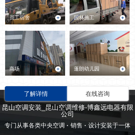
员工宿舍
园林施工
商场
蓬朗幼儿园
了解详情
在线咨询
昆山空调安装_昆山空调维修-博鑫远电器有限
公司
专门从事各类中央空调
·
销售
·
设计安装于一体