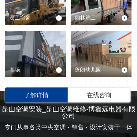
员工宿舍
园林施工
商场
蓬朗幼儿园
了解详情
在线咨询
昆山空调安装_昆山空调维修-博鑫远电器有限
公司
专门从事各类中央空调
·
销售
·
设计安装于一体