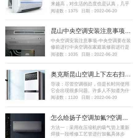
来越高，对生活的态度也是认真，几乎
每个小伙伴家里都有空调，但是有些小
阅读数：1375
日期：2022-06-20
伙伴家里的客厅很大，所以他们选择的
中央空调，因为中央空调的制冷面积更
大制冷更快，但是很多小伙伴都在问中
昆山中央空调安装注意事项…
央空调系统出现问题该怎么维修，那么
中央空调安装注意事项-中央空调要在装
今天就给大家带来中央空调的维修的教
修前进行中央空调在家庭装修前进行是
程，下家用中央空调系统出现故...
一个必须关注首要条件。家用中央空调
阅读数：1035
日期：2022-06-20
采用的是“隐蔽式”的安装模式，所以它的
设计安装方案要与房屋的整体装修方案
相结合，否则会对后期装修造成影响。
奥克斯昆山空调上下左右扫风不动怎么弄…
因此，“家庭装修，中央空调要先行”是用
导读：尽管空调很好，但是长时间使用
户第一要清楚的，但也并不是说，装修
它会出现很多问题。许多人不知道为什
之后就不能安装...
么空调仍在左右上下扫动。然后，奥克
阅读数：1120
日期：2022-06-20
斯利（Oxley）空调维修部门将与您详细
分享空调仍在上下移动的原因，让我们
看一下！ 空调不左右上下扫动的原因之
怎么给扬子空调加氟?空调加氟方法介绍…
一 1.室外风扇的电容损坏。可以通过充
方法一：采用在压缩机的吸气管上重新
电和...尽管空调很好，但是长时间使用
焊接一段维修工艺管进行加氟具体步
它会出现很多...