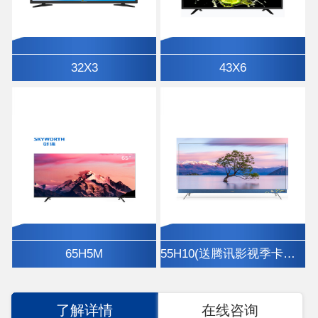
32X3
43X6
65H5M
55H10(送腾讯影视季卡、挂架)
了解详情
在线咨询