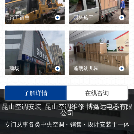
员工宿舍
园林施工
商场
蓬朗幼儿园
了解详情
在线咨询
昆山空调安装_昆山空调维修-博鑫远电器有限
公司
专门从事各类中央空调
·
销售
·
设计安装于一体