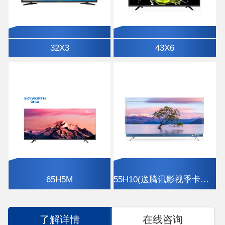
32X3
43X6
65H5M
55H10(送腾讯影视季卡、挂架)
了解详情
在线咨询