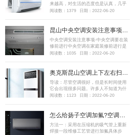
来越高，对生活的态度也是认真，几乎
每个小伙伴家里都有空调，但是有些小
阅读数：1379
日期：2022-06-20
伙伴家里的客厅很大，所以他们选择的
中央空调，因为中央空调的制冷面积更
大制冷更快，但是很多小伙伴都在问中
昆山中央空调安装注意事项…
央空调系统出现问题该怎么维修，那么
中央空调安装注意事项-中央空调要在装
今天就给大家带来中央空调的维修的教
修前进行中央空调在家庭装修前进行是
程，下家用中央空调系统出现故...
一个必须关注首要条件。家用中央空调
阅读数：1035
日期：2022-06-20
采用的是“隐蔽式”的安装模式，所以它的
设计安装方案要与房屋的整体装修方案
相结合，否则会对后期装修造成影响。
奥克斯昆山空调上下左右扫风不动怎么弄…
因此，“家庭装修，中央空调要先行”是用
导读：尽管空调很好，但是长时间使用
户第一要清楚的，但也并不是说，装修
它会出现很多问题。许多人不知道为什
之后就不能安装...
么空调仍在左右上下扫动。然后，奥克
阅读数：1123
日期：2022-06-20
斯利（Oxley）空调维修部门将与您详细
分享空调仍在上下移动的原因，让我们
看一下！ 空调不左右上下扫动的原因之
怎么给扬子空调加氟?空调加氟方法介绍…
一 1.室外风扇的电容损坏。可以通过充
方法一：采用在压缩机的吸气管上重新
电和...尽管空调很好，但是长时间使用
焊接一段维修工艺管进行加氟具体步
它会出现很多...