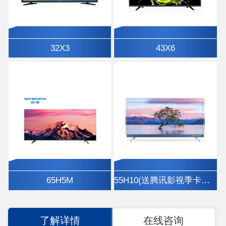
32X3
43X6
65H5M
55H10(送腾讯影视季卡、挂架)
了解详情
在线咨询