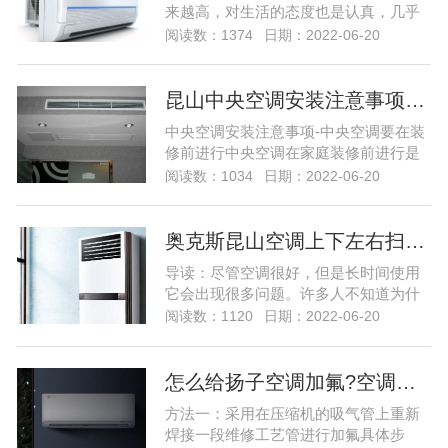
来越高，对生活的态度也是认真，几乎
每个小伙伴家里都有空调，但是有些小
阅读数：1374
日期：2022-06-20
伙伴家里的客厅很大，所以他们选择的
中央空调，因为中央空调的制冷面积更
大制冷更快，但是很多小伙伴都在问中
昆山中央空调安装注意事项…
央空调系统出现问题该怎么维修，那么
中央空调安装注意事项-中央空调要在装
今天就给大家带来中央空调的维修的教
修前进行中央空调在家庭装修前进行是
程，下家用中央空调系统出现故...
一个必须关注首要条件。家用中央空调
阅读数：1034
日期：2022-06-20
采用的是“隐蔽式”的安装模式，所以它的
设计安装方案要与房屋的整体装修方案
相结合，否则会对后期装修造成影响。
奥克斯昆山空调上下左右扫风不动怎么弄…
因此，“家庭装修，中央空调要先行”是用
导读：尽管空调很好，但是长时间使用
户第一要清楚的，但也并不是说，装修
它会出现很多问题。许多人不知道为什
之后就不能安装...
么空调仍在左右上下扫动。然后，奥克
阅读数：1120
日期：2022-06-20
斯利（Oxley）空调维修部门将与您详细
分享空调仍在上下移动的原因，让我们
看一下！ 空调不左右上下扫动的原因之
怎么给扬子空调加氟?空调加氟方法介绍…
一 1.室外风扇的电容损坏。可以通过充
方法一：采用在压缩机的吸气管上重新
电和...尽管空调很好，但是长时间使用
焊接一段维修工艺管进行加氟具体步
它会出现很多...