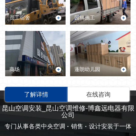
员工宿舍
园林施工
商场
蓬朗幼儿园
了解详情
在线咨询
昆山空调安装_昆山空调维修-博鑫远电器有限
公司
专门从事各类中央空调
·
销售
·
设计安装于一体