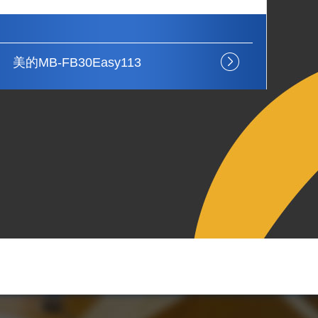
美的MB-30LH5
美的
严格包装见证
低耗节约能源