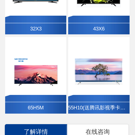
32X3
43X6
65H5M
55H10(送腾讯影视季卡、挂架)
了解详情
在线咨询