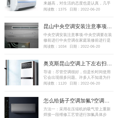
来越高，对生活的态度也是认真，几乎
每个小伙伴家里都有空调，但是有些小
阅读数：1375
日期：2022-06-20
伙伴家里的客厅很大，所以他们选择的
中央空调，因为中央空调的制冷面积更
大制冷更快，但是很多小伙伴都在问中
昆山中央空调安装注意事项…
央空调系统出现问题该怎么维修，那么
中央空调安装注意事项-中央空调要在装
今天就给大家带来中央空调的维修的教
修前进行中央空调在家庭装修前进行是
程，下家用中央空调系统出现故...
一个必须关注首要条件。家用中央空调
阅读数：1034
日期：2022-06-20
采用的是“隐蔽式”的安装模式，所以它的
设计安装方案要与房屋的整体装修方案
相结合，否则会对后期装修造成影响。
奥克斯昆山空调上下左右扫风不动怎么弄…
因此，“家庭装修，中央空调要先行”是用
导读：尽管空调很好，但是长时间使用
户第一要清楚的，但也并不是说，装修
它会出现很多问题。许多人不知道为什
之后就不能安装...
么空调仍在左右上下扫动。然后，奥克
阅读数：1120
日期：2022-06-20
斯利（Oxley）空调维修部门将与您详细
分享空调仍在上下移动的原因，让我们
看一下！ 空调不左右上下扫动的原因之
怎么给扬子空调加氟?空调加氟方法介绍…
一 1.室外风扇的电容损坏。可以通过充
方法一：采用在压缩机的吸气管上重新
电和...尽管空调很好，但是长时间使用
焊接一段维修工艺管进行加氟具体步
它会出现很多...