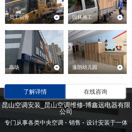
员工宿舍
园林施工
商场
蓬朗幼儿园
了解详情
在线咨询
昆山空调安装_昆山空调维修-博鑫远电器有限
公司
专门从事各类中央空调
·
销售
·
设计安装于一体