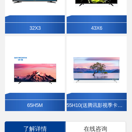
32X3
43X6
65H5M
55H10(送腾讯影视季卡、挂架)
了解详情
在线咨询