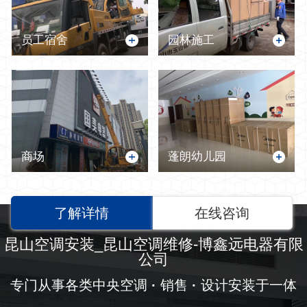
员工宿舍
园林施工
商场
蓬朗幼儿园
了解详情
在线咨询
昆山空调安装_昆山空调维修-博鑫远电器有限
公司
专门从事各类中央空调
·
销售
·
设计安装于一体