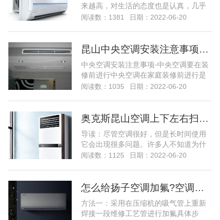
来越高，对生活的态度也是认真，几乎
每个小伙伴家里都有空调，但是有些小
阅读数：1381
日期：2022-06-20
伙伴家里的客厅很大，所以他们选择的
中央空调，因为中央空调的制冷面积更
大制冷更快，但是很多小伙伴都在问中
昆山中央空调安装注意事项…
央空调系统出现问题该怎么维修，那么
中央空调安装注意事项-中央空调要在装
今天就给大家带来中央空调的维修的教
修前进行中央空调在家庭装修前进行是
程，下家用中央空调系统出现故...
一个必须关注首要条件。家用中央空调
阅读数：1035
日期：2022-06-20
采用的是“隐蔽式”的安装模式，所以它的
设计安装方案要与房屋的整体装修方案
相结合，否则会对后期装修造成影响。
奥克斯昆山空调上下左右扫风不动怎么弄…
因此，“家庭装修，中央空调要先行”是用
导读：尽管空调很好，但是长时间使用
户第一要清楚的，但也并不是说，装修
它会出现很多问题。许多人不知道为什
之后就不能安装...
么空调仍在左右上下扫动。然后，奥克
阅读数：1125
日期：2022-06-20
斯利（Oxley）空调维修部门将与您详细
分享空调仍在上下移动的原因，让我们
看一下！ 空调不左右上下扫动的原因之
怎么给扬子空调加氟?空调加氟方法介绍…
一 1.室外风扇的电容损坏。可以通过充
方法一：采用在压缩机的吸气管上重新
电和...尽管空调很好，但是长时间使用
焊接一段维修工艺管进行加氟具体步
它会出现很多...